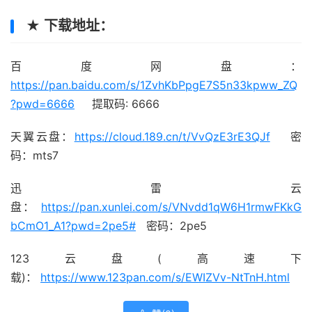
★ 下载地址：
百度网盘：
https://pan.baidu.com/s/1ZvhKbPpgE7S5n33kpww_ZQ
?pwd=6666
提取码: 6666
天翼云盘：
https://cloud.189.cn/t/VvQzE3rE3QJf
密
码：mts7
迅雷云
盘：
https://pan.xunlei.com/s/VNvdd1qW6H1rmwFKkG
bCmO1_A1?pwd=2pe5#
密码：2pe5
123云盘(高速下
载)：
https://www.123pan.com/s/EWIZVv-NtTnH.html