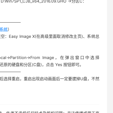
7SP1_CJB_x64_2016.09.GHO →分区C：
—————–
作系统
）
空：Easy Image X(在高级里面取消修改主页)、系统总
→Partition→From Image，在弹出窗口中选择
O，再选择还原的硬盘和分区(C盘)，点击 Yes 按钮即可。
—————–
束后选择重启，重启出现启动画面后一定要拔掉U盘，不然