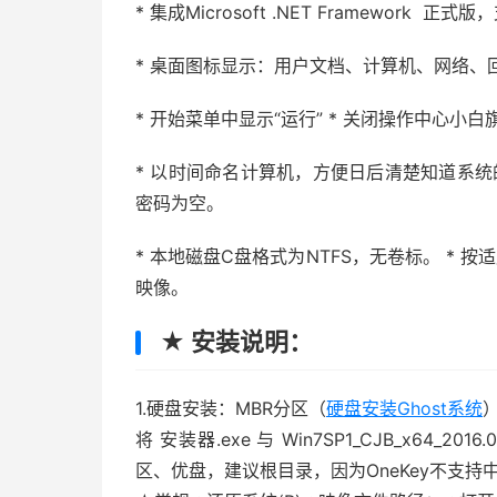
* 集成Microsoft .NET Framework
* 桌面图标显示：用户文档、计算机、网络、回收站、I
* 开始菜单中显示“运行” * 关闭操作中心小白
* 以时间命名计算机，方便日后清楚知道系统的安装
密码为空。
* 本地磁盘C盘格式为NTFS，无卷标。 * 按适应
映像。
★ 安装说明：
1.硬盘安装：MBR分区（
硬盘安装Ghost系统
将 安装器.exe 与 Win7SP1_CJB_x64
区、优盘，建议根目录，因为OneKey不支持