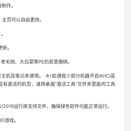
封装制作。
，主页可以自由更改。
丁。
线更新。
、老毛桃、大白菜等PE的恶意捆绑。
新旧主机及笔记本使用。 ☆(如遇极少部分机器开启AHCI蓝
别没有激活的机型，请用桌面“激活工具”文件夹里面的工具
013/2015/2019运行库支持文件，确保绿色软件均能正常运行。
型3D游戏。