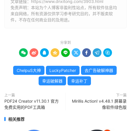
文章链接：
https://www.dnxitong.com/3903.html
免责声明：本站为个人博客非盈利性站点，所有软件信息均
来自网络，所有资源仅供学习参考研究目的，并不贩卖软
件，不存在任何商业目的及用途。
分享到









ChelpuS大神
LuckyPatcher
去广告破解神器
幸运破解器
幸运补丁
上一篇
下一篇
PDF24 Creator v11.30.1 官方
Mirillis Action! v4.48.1 屏幕录
免费实用的PDF工具箱
像软件绿色版
相关推荐