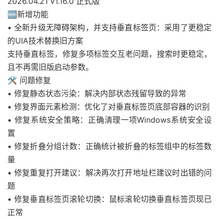
2026.04.21 v1.16.0 正式版
🆕
新增功能
• 全新升级无障碍架构，并支持垂直标签页：采用了更稳定
的UIA技术替换旧方案
支持垂直标签，修复多项标签交互老问题，搜索时更稳定，
且不再需旧版启动参数。
🛠️
问题修复
• 修复静态状态污染：解决内部状态残留导致的异常
• 修复界面元素检测：优化了对垂直标签页底部容器的识别
• 修复系统安全策略：正确清理一项Windows系统安全设
置
• 修复折叠分组计数：正确统计被折叠的标签组中的标签数
量
• 修复重复打开建议：解决再次打开地址栏建议时出错的问
题
• 修复垂直标签页滚轮切换：鼠标滚轮切换垂直标签页现已
正常