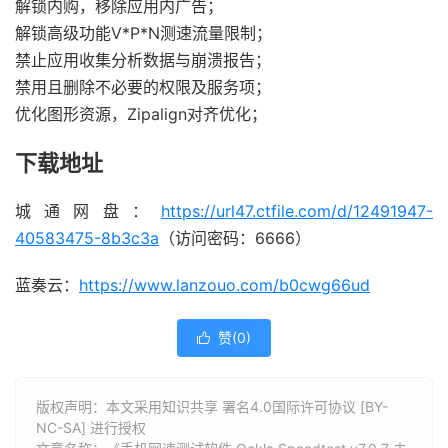
解锁内购，移除应用内广告；
解锁高级功能V*P*N测速流量限制；
禁止应用收集分析数据与崩溃报告；
禁用且删除不必要的权限及服务项；
优化图形资源，Zipalign对齐优化；
下载地址
城通网盘：
https://url47.ctfile.com/d/12491947-
40583475-8b3c3a
（访问密码：6666）
蓝奏云：
https://www.lanzouo.com/b0cwg66ud
赞(
0
)

版权声明：本文采用知识共享 署名4.0国际许可协议 [BY-
NC-SA] 进行授权