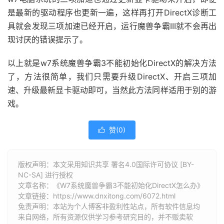
是最新的驱动程序也更新一遍，这样再打开DirectX诊断工
具就会发现三项加速已经开启，运行魔兽争霸III就不会再出
现讨厌的错误提示了。
以上就是w7系统魔兽争霸3不能初始化DirectX的解决方法
了，方法很简单，我们只需要升级DirectX、开启三项加
速、升级最新显卡驱动即可，当然此方法同样适用于别的游
戏。
赞(
0
)

版权声明：本文采用知识共享 署名4.0国际许可协议 [BY-
NC-SA] 进行授权
文章名称：《W7系统魔兽争霸3不能初始化DirectX怎么办》
文章链接：
https://www.dnxitong.com/6072.html
免责声明：本站为个人博客非盈利性站点，所有软件信息均
来自网络，所有资源仅供学习参考研究目的，并不贩卖软