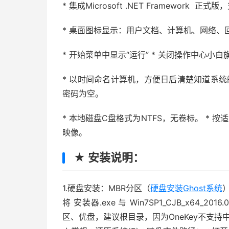
* 集成Microsoft .NET Framework
* 桌面图标显示：用户文档、计算机、网络、回收站、I
* 开始菜单中显示“运行” * 关闭操作中心小白
* 以时间命名计算机，方便日后清楚知道系统的安装
密码为空。
* 本地磁盘C盘格式为NTFS，无卷标。 * 按适应
映像。
★ 安装说明：
1.硬盘安装：MBR分区（
硬盘安装Ghost系统
将 安装器.exe 与 Win7SP1_CJB_x64
区、优盘，建议根目录，因为OneKey不支持