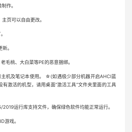
封装制作。
，主页可以自由更改。
丁。
线更新。
、老毛桃、大白菜等PE的恶意捆绑。
新旧主机及笔记本使用。 ☆(如遇极少部分机器开启AHCI蓝
别没有激活的机型，请用桌面“激活工具”文件夹里面的工具
013/2015/2019运行库支持文件，确保绿色软件均能正常运行。
型3D游戏。