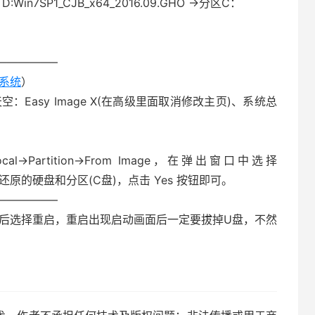
7SP1_CJB_x64_2016.09.GHO →分区C：
—————–
作系统
）
空：Easy Image X(在高级里面取消修改主页)、系统总
→Partition→From Image，在弹出窗口中选择
O，再选择还原的硬盘和分区(C盘)，点击 Yes 按钮即可。
—————–
束后选择重启，重启出现启动画面后一定要拔掉U盘，不然