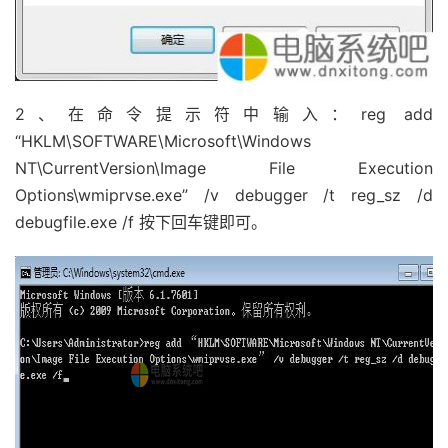
2、在命令提示符中输入：reg add
“HKLM\SOFTWARE\Microsoft\Windows
NT\CurrentVersion\Image File Execution
Options\wmiprvse.exe” /v debugger /t reg_sz /d
debugfile.exe /f 按下回车键即可。