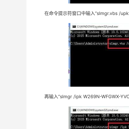
在命令提示符窗口中输入“slmgr.vbs /up
再输入“slmgr /ipk W269N-WFGWX-YV