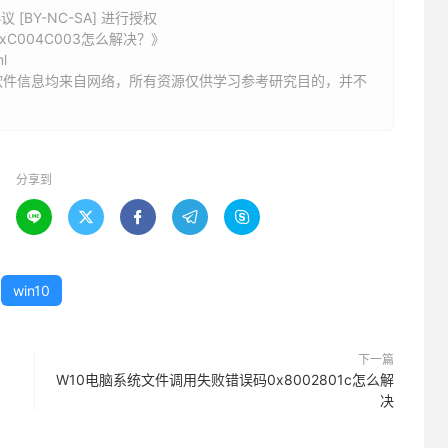
BY-NC-SA] 进行授权
C004C003怎么解决？》
l
软件信息均来自网络，所有资源仅供学习参考研究目的，并不
分享到





win10
下一篇
W10电脑系统文件调用失败错误码0x8002801c怎么解
决