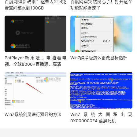
百度网盘新政策：这些人2TB免
百度网盘突然良心了！打开这个
费空间缩水到100GB
功能就能提速了
PotPlayer新用法：电脑看电
Win7纯净版怎么更改鼠标指针
视、全球8000+直播源、高清
Win7系统剑灵进行双开的方法
Win7系统大面积出现
0X000000F4 蓝屏死机