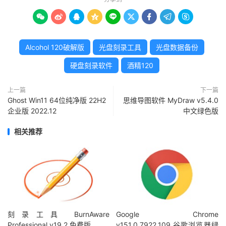









Alcohol 120破解版
光盘刻录工具
光盘数据备份
硬盘刻录软件
酒精120
上一篇
下一篇
Ghost Win11 64位纯净版 22H2
思维导图软件 MyDraw v5.4.0
企业版 2022.12
中文绿色版
相关推荐
刻录工具 BurnAware
Google Chrome
Professional v19.2 免费版
v151.0.7922.109 谷歌浏览器绿