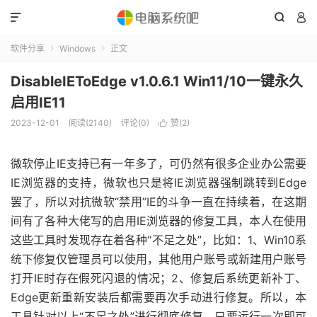



软件分享
Windows
正文


DisableIEToEdge v1.0.6.1 Win11/10一键永久
启用IE11
2023-12-01
阅读(2140)
评论(0)
赞(
2
)

微软停止IE支持已有一年多了，可仍然有很多企业办公需要
IE浏览器的支持，微软也只是将IE浏览器强制跳转到Edge
罢了，所以对抗微软“禁用”IE的斗争一直在持续着，在这期
间有了各种大佬写的启用IE浏览器的修复工具，本人在使用
这些工具时发现存在着各种“不足之处”，比如：1、Win10系
统下修复仅管理员可以使用，其他用户账号或新建用户账号
打开IE时存在假死闪退的情况；2、修复后系统更新补丁、
Edge更新重新安装后都需要再次手动进行修复。所以，本
工具针对以上“不足之处”进行彻底修复，只要运行一次即可