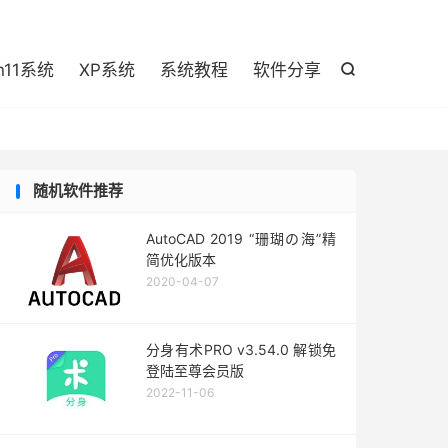

n11系统
XP系统
系统教程
软件分享

随机软件推荐
AutoCAD 2019 “珊瑚の海”精
简优化版本
2020-04-07
分身有术PRO v3.54.0 解锁免
登陆至尊会员版
2022-11-06