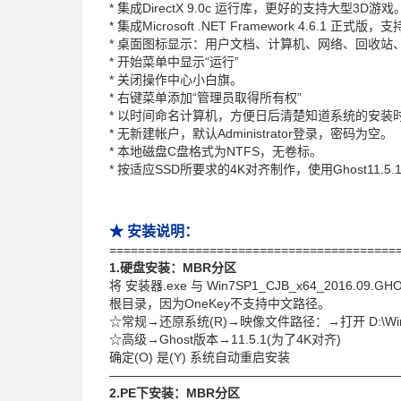
* 集成DirectX 9.0c 运行库，更好的支持大型3D游戏
* 集成Microsoft .NET Framework 4.6.1 
* 桌面图标显示：用户文档、计算机、网络、回收站、Intern
* 开始菜单中显示“运行”
* 关闭操作中心小白旗。
* 右键菜单添加“管理员取得所有权”
* 以时间命名计算机，方便日后清楚知道系统的安装
* 无新建帐户，默认Administrator登录，密码为空。
* 本地磁盘C盘格式为NTFS，无卷标。
* 按适应SSD所要求的4K对齐制作，使用Ghost11.5
★ 安装说明：
========================================
1.硬盘安装：MBR分区
将 安装器.exe 与 Win7SP1_CJB_x64_201
根目录，因为OneKey不支持中文路径。
☆常规→还原系统(R)→映像文件路径：→打开 D:\Win7SP
☆高级→Ghost版本→11.5.1(为了4K对齐)
确定(O) 是(Y) 系统自动重启安装
———————————————————————
2.PE下安装：MBR分区