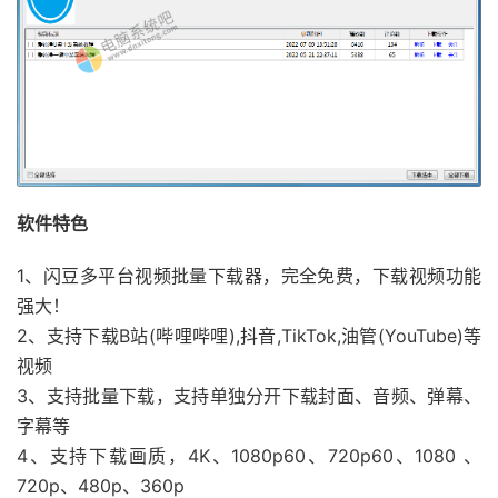
软件特色
1、闪豆多平台视频批量下载器，完全免费，下载视频功能
强大！
2、支持下载B站(哔哩哔哩),抖音,TikTok,油管(YouTube)等
视频
3、支持批量下载，支持单独分开下载封面、音频、弹幕、
字幕等
4、支持下载画质，4K、1080p60、720p60、1080 、
720p、480p、360p