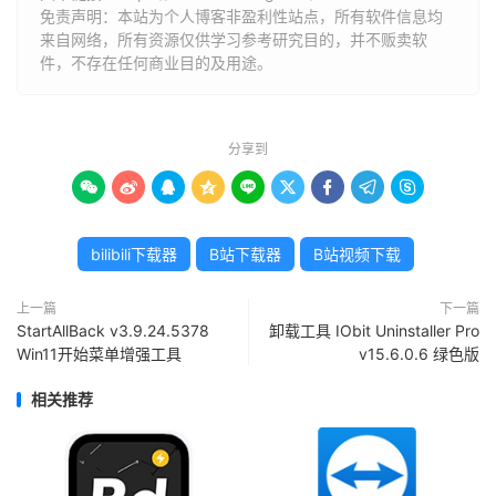
免责声明：本站为个人博客非盈利性站点，所有软件信息均
来自网络，所有资源仅供学习参考研究目的，并不贩卖软
件，不存在任何商业目的及用途。
分享到









bilibili下载器
B站下载器
B站视频下载
上一篇
下一篇
StartAllBack v3.9.24.5378
卸载工具 IObit Uninstaller Pro
Win11开始菜单增强工具
v15.6.0.6 绿色版
相关推荐