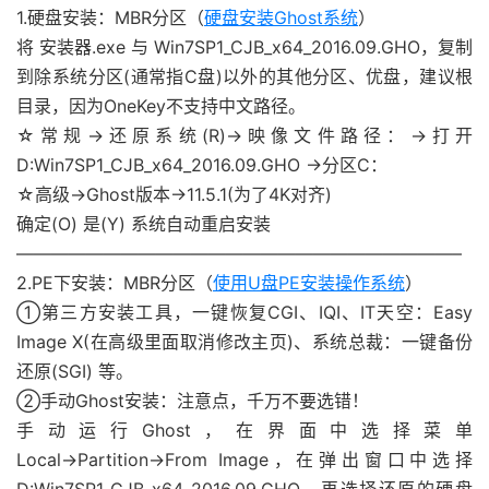
1.硬盘安装：MBR分区（
硬盘安装Ghost系统
）
将 安装器.exe 与 Win7SP1_CJB_x64_2016.09.GHO，复制
到除系统分区(通常指C盘)以外的其他分区、优盘，建议根
目录，因为OneKey不支持中文路径。
☆常规→还原系统(R)→映像文件路径：→打开
D:Win7SP1_CJB_x64_2016.09.GHO →分区C：
☆高级→Ghost版本→11.5.1(为了4K对齐)
确定(O) 是(Y) 系统自动重启安装
—————————————————————————–
2.PE下安装：MBR分区（
使用U盘PE安装操作系统
）
①第三方安装工具，一键恢复CGI、IQI、IT天空：Easy
Image X(在高级里面取消修改主页)、系统总裁：一键备份
还原(SGI) 等。
②手动Ghost安装：注意点，千万不要选错！
手动运行Ghost，在界面中选择菜单
Local→Partition→From Image，在弹出窗口中选择
D:Win7SP1_CJB_x64_2016.09.GHO，再选择还原的硬盘