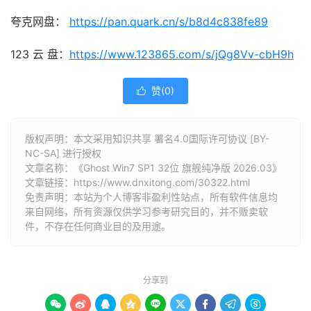
夸克网盘：
https://pan.quark.cn/s/b8d4c838fe89
123 云 盘：
https://www.123865.com/s/jQg8Vv-cbH9h
赞(
0
)

版权声明：本文采用知识共享 署名4.0国际许可协议 [BY-
NC-SA] 进行授权
文章名称：《Ghost Win7 SP1 32位 旗舰纯净版 2026.03》
文章链接：
https://www.dnxitong.com/30322.html
免责声明：本站为个人博客非盈利性站点，所有软件信息均
来自网络，所有资源仅供学习参考研究目的，并不贩卖软
件，不存在任何商业目的及用途。
分享到








