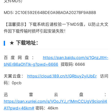
文件MD5）
MD5: 2C10E592E64BDE0A9BADA2027BF9AB8B
【温馨提示】下载系统后请校验一下MD5值，以防止大文
件因下载传输时损坏引起安装失败！
★ 下载地址：
百度网盘：
https://pan.baidu.com/s/1QnzJltH-
bNErB6aOhTIk-g?pwd=6666
提取码: 6666
天翼云盘：
https://cloud.189.cn/t/QRbuy2yiUbEr
访问
码：0pcb
迅雷云盘：
https://pan.xunlei.com/s/VOoJYJ_r1MmCCUgV9cjonjI4
A1?pwd=46km#
密码：46km