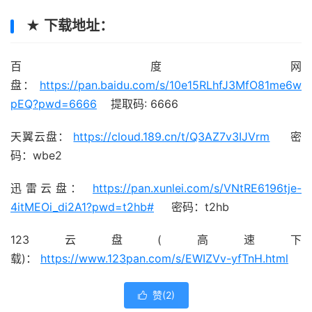
★ 下载地址：
百度网
盘：
https://pan.baidu.com/s/10e15RLhfJ3MfO81me6w
pEQ?pwd=6666
提取码: 6666
天翼云盘：
https://cloud.189.cn/t/Q3AZ7v3IJVrm
密
码：wbe2
迅雷云盘：
https://pan.xunlei.com/s/VNtRE6196tje-
4itMEOi_di2A1?pwd=t2hb#
密码：t2hb
123云盘(高速下
载)：
https://www.123pan.com/s/EWIZVv-yfTnH.html
赞(
2
)
