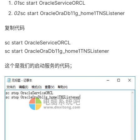
01
sc start OracleServiceORCL
02
sc start OracleOraDb11g_home1TNSListener
复制代码
sc start OracleServiceORCL
sc start OracleOraDb11g_home1TNSListener
这个是我们的启动服务的代码；