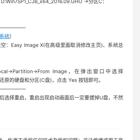
7SP1_CJB_x64_2016.09.GHO →分区C：
—————–
作系统
）
空：Easy Image X(在高级里面取消修改主页)、系统总
→Partition→From Image，在弹出窗口中选择
O，再选择还原的硬盘和分区(C盘)，点击 Yes 按钮即可。
—————–
束后选择重启，重启出现启动画面后一定要拔掉U盘，不然