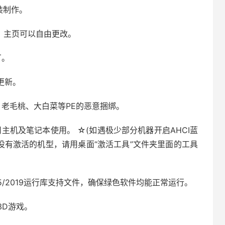
封装制作。
，主页可以自由更改。
丁。
线更新。
、老毛桃、大白菜等PE的恶意捆绑。
新旧主机及笔记本使用。 ☆(如遇极少部分机器开启AHCI蓝
别没有激活的机型，请用桌面“激活工具”文件夹里面的工具
013/2015/2019运行库支持文件，确保绿色软件均能正常运行。
型3D游戏。