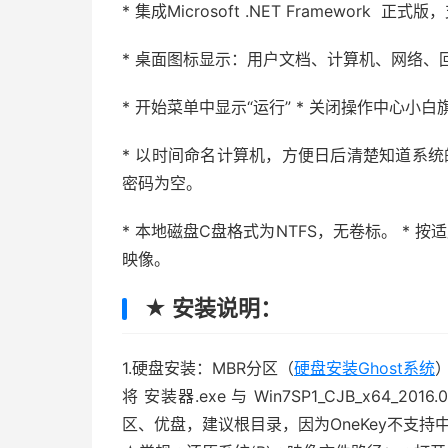
* 集成Microsoft .NET Framework
* 桌面图标显示：用户文档、计算机、网络、回收站、I
* 开始菜单中显示“运行” * 关闭操作中心小白
* 以时间命名计算机，方便日后清楚知道系统的安装
密码为空。
* 本地磁盘C盘格式为NTFS，无卷标。 * 按适应
映像。
★ 安装说明：
1.硬盘安装：MBR分区（
硬盘安装Ghost系统
将 安装器.exe 与 Win7SP1_CJB_x64
区、优盘，建议根目录，因为OneKey不支持