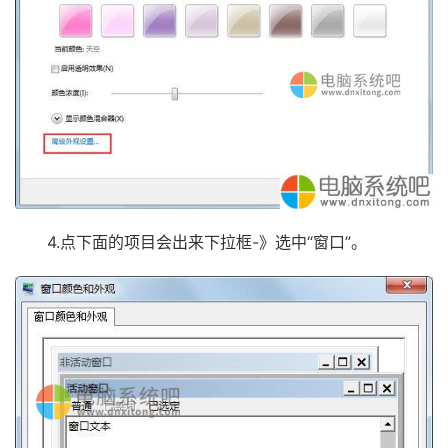
4.点下面的项目会出来下拉框-》选中“窗口”。