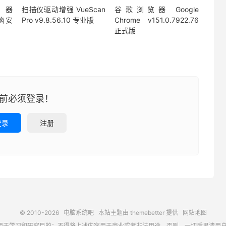
拟器
扫描仪驱动增强 VueScan
谷歌浏览器 Google
电脑安
Pro v9.8.56.10 专业版
Chrome v151.0.7922.76
正式版
前必须登录！
登录
注册
© 2010-2026
电脑系统吧
本站主题由
themebetter
提供
网站地图
习和研究目的；不得将上述内容用于商业或者非法用途，否则，一切后果请用户自负，如侵犯