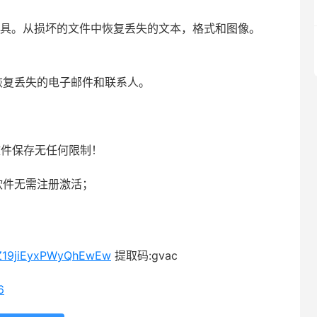
据恢复工具。从损坏的文件中恢复丢失的文本，格式和图像。
程序。恢复丢失的电子邮件和联系人。
文件保存无任何限制！
软件无需注册激活；
09Z19jiEyxPWyQhEwEw
提取码:gvac
6