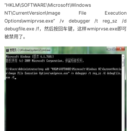
“HKLM\SOFTWARE\Microsoft\Windows
NT\CurrentVersion\Image File Execution
Options\wmiprvse.exe” /v debugger /t reg_sz /d
debugfile.exe /f，然后按回车键，这样wmiprvse.exe即可
被禁用了。