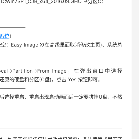
7SP1_CJB_x64_2016.09.GHO →分区C：
—————–
作系统
）
空：Easy Image X(在高级里面取消修改主页)、系统总
→Partition→From Image，在弹出窗口中选择
O，再选择还原的硬盘和分区(C盘)，点击 Yes 按钮即可。
—————–
束后选择重启，重启出现启动画面后一定要拔掉U盘，不然