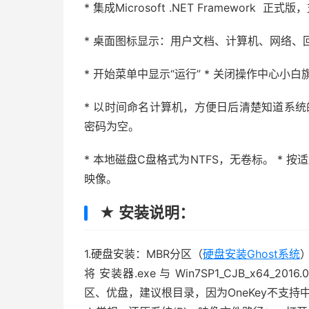
* 集成Microsoft .NET Framework
* 桌面图标显示：用户文档、计算机、网络、回收站、I
* 开始菜单中显示“运行” * 关闭操作中心小白
* 以时间命名计算机，方便日后清楚知道系统的安装
密码为空。
* 本地磁盘C盘格式为NTFS，无卷标。 * 按适应
映像。
★ 安装说明：
1.硬盘安装：MBR分区（
硬盘安装Ghost系统
将 安装器.exe 与 Win7SP1_CJB_x64
区、优盘，建议根目录，因为OneKey不支持