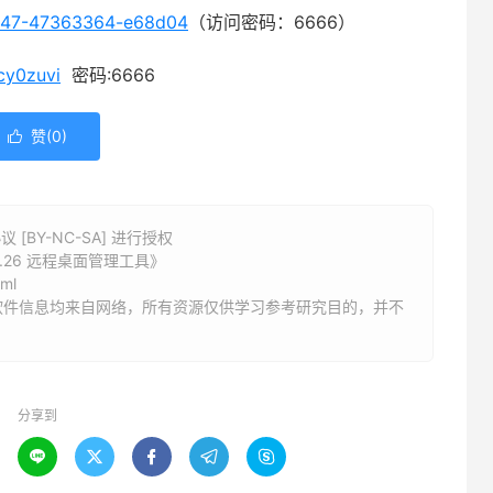
91947-47363364-e68d04
（访问密码：6666）
cy0zuvi
密码:6666
赞(
0
)

BY-NC-SA] 进行授权
2.2.26 远程桌面管理工具》
tml
软件信息均来自网络，所有资源仅供学习参考研究目的，并不
分享到




