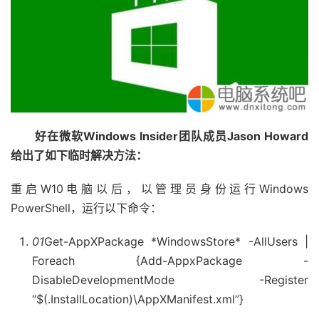
好在微软Windows Insider团队成员Jason Howard
给出了如下临时解决方法：
重启W10电脑以后，以管理员身份运行Windows
PowerShell，运行以下命令：
01
Get-AppXPackage *WindowsStore* -AllUsers |
Foreach {Add-AppxPackage -
DisableDevelopmentMode -Register
“$(.InstallLocation)\AppXManifest.xml”}