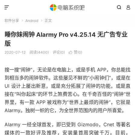



软件分享
Android
正文


睡你妹闹钟 Alarmy Pro v4.25.14 无广告专业
版
2020-07-12
阅读(4400)
评论(0)
赞(
0
)

搜一搜“闹钟”，无论是在电脑上，或是手机 APP，你总能找
到相当多的闹钟软件。这些屡见不鲜的“小闹钟们”，或是在
UI 设计上屡出新意，或是充分拓展了闹钟的功能，或是直
接在“叫你起床”的环节上煞费苦心。在千奇百怪的“闹钟”世
界里，有一款 APP 被戏称为“世界上最烦的闹钟”，它就是
Alarmy。独树一帜的它，为全世界范围内的用户所喜爱。
Alarmy 一经全球首发，即已受到 Gizmodo，Cnet 等著名
媒体的一致好评及推荐，安装量首周突破千万。目前，