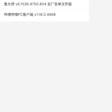
鲁大师 v6.1026.4750.804 去广告单文件版
哔哩哔哩PC客户端 v1.18.0.4968