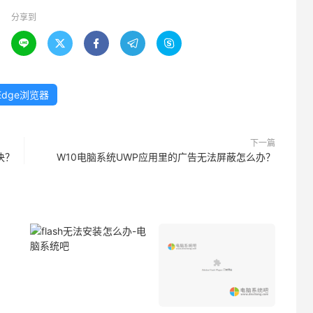
分享到





Edge浏览器
下一篇
决？
W10电脑系统UWP应用里的广告无法屏蔽怎么办？