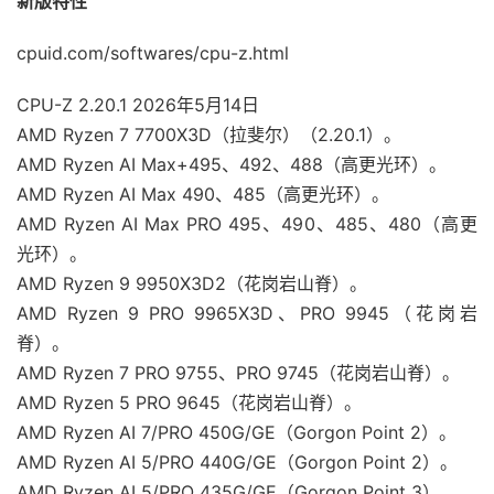
新版特性
cpuid.com/softwares/cpu-z.html
CPU-Z 2.20.1 2026年5月14日
AMD Ryzen 7 7700X3D（拉斐尔）（2.20.1）。
AMD Ryzen AI Max+495、492、488（高更光环）。
AMD Ryzen AI Max 490、485（高更光环）。
AMD Ryzen AI Max PRO 495、490、485、480（高更
光环）。
AMD Ryzen 9 9950X3D2（花岗岩山脊）。
AMD Ryzen 9 PRO 9965X3D、PRO 9945（花岗岩
脊）。
AMD Ryzen 7 PRO 9755、PRO 9745（花岗岩山脊）。
AMD Ryzen 5 PRO 9645（花岗岩山脊）。
AMD Ryzen AI 7/PRO 450G/GE（Gorgon Point 2）。
AMD Ryzen AI 5/PRO 440G/GE（Gorgon Point 2）。
AMD Ryzen AI 5/PRO 435G/GE（Gorgon Point 3）。