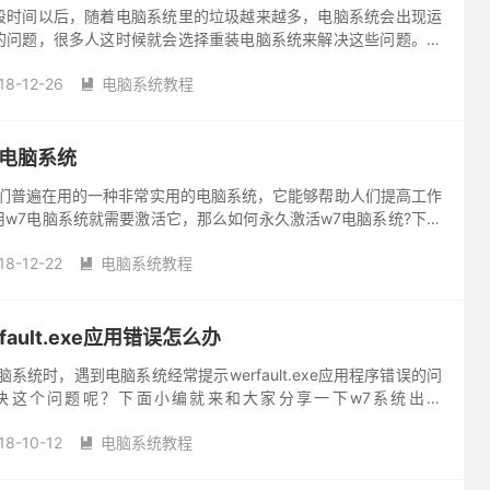
段时间以后，随着电脑系统里的垃圾越来越多，电脑系统会出现运
的问题，很多人这时候就会选择重装电脑系统来解决这些问题。最
in7电脑系统以后发现电脑系统属于未激活状态?那么怎么样才能
18-12-26
电脑系统教程

7电脑系统
人们普遍在用的一种非常实用的电脑系统，它能够帮助人们提高工作
w7电脑系统就需要激活它，那么如何永久激活w7电脑系统?下面
的步骤。 1、在电脑系统吧搜索下载“w7 Activati...
18-12-22
电脑系统教程

ault.exe应用错误怎么办
系统时，遇到电脑系统经常提示werfault.exe应用程序错误的问
决这个问题呢？下面小编就来和大家分享一下w7系统出现
应用错误解决方法。 具体方法如下： 1、点击“开始菜单...
18-10-12
电脑系统教程
