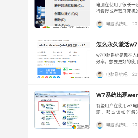
电脑在使用了很长一
行缓慢或者蓝屏死机
近有一名用户重装了w
电脑系统吧
20
激活wi...
怎么永久激活w
w7电脑系统是现在
效率。想要更好的使用
就为大家分享一下激活w7
电脑系统吧
20
W7系统出现werf
有些用户在使用w7电脑
题，那么该如何解
werfault.exe
电脑系统吧
20