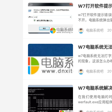
W7打开软件提示错
w7打开软件提示错误
不开，电脑系统弹出窗
家带来w7打开软件提示错
电脑系统吧
20
W7电脑系统无
w7电脑系统无法打
的现象，这该怎么办
法管理器所致，下面小
电脑系统吧
20
下载你...
W7电脑系统解决w
在我们使用电脑的
werfault.ex
w7电脑系统解决werfa