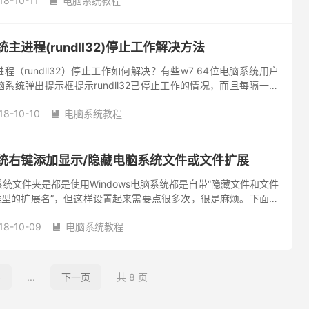
18-10-11
电脑系统教程

统主进程(rundll32)停止工作解决方法
进程（rundll32）停止工作如何解决？有些w7 64位电脑系统用户
系统弹出提示框提示rundll32已停止工作的情况，而且每隔一段
是烦人，这该如何解决呢？下面小编就来和大家分...
18-10-10
电脑系统教程

系统右键添加显示/隐藏电脑系统文件或文件扩展
统文件夹是都是使用Windows电脑系统都是自带“隐藏文件和文件
类型的扩展名”，但这样设置起来需要点很多次，很是麻烦。下面小
简单的方法，只要将这些功能添加到鼠标右键，这样就能轻松搞
18-10-09
电脑系统教程

4
...
下一页
共 8 页