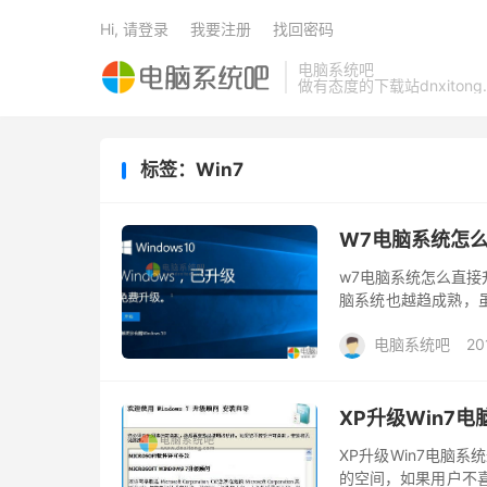
Hi, 请登录
我要注册
找回密码
电脑系统吧
做有态度的下载站dnxitong.
标签：Win7
W7电脑系统怎么
w7电脑系统怎么直接
脑系统也越趋成熟，
户还在使用着w7操作
电脑系统吧
20
XP升级Win7
XP升级Win7电脑
的空间，如果用户不喜