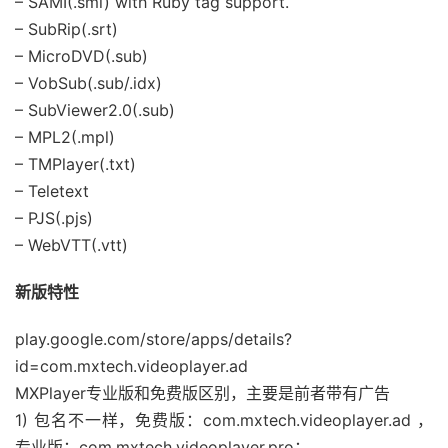
– SAMI(.smi) with Ruby tag support.
– SubRip(.srt)
– MicroDVD(.sub)
– VobSub(.sub/.idx)
– SubViewer2.0(.sub)
– MPL2(.mpl)
– TMPlayer(.txt)
– Teletext
– PJS(.pjs)
– WebVTT(.vtt)
新版特性
play.google.com/store/apps/details?
id=com.mxtech.videoplayer.ad
MXPlayer专业版和免费版区别，主要是前者带有广告
1) 包名不一样，免费版：com.mxtech.videoplayer.ad ，
专业版：com.mxtech.videoplayer.pro；