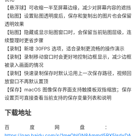
【悬浮球】可收缩一半至屏幕边缘，减少对屏幕内容的遮挡
【贴图】设置贴图透明度后，保存和复制出的图片也会保留
透明效果
【贴图】隐藏或显示贴图窗口时，会保留当前贴图层级，连
续整理时更省步骤
【录制】新增 30FPS 选项，适合录制更流畅的操作演示
【录制】录制移动窗口时会更好地控制边框显示，减少边框
被录入画面的情况
【录制】快速录制保存时默认沿用上一次保存路径，视频回
放窗口不再默认置顶
【保存】macOS 图像保存界面支持触摸板双指缩放；保存
设置页可直接查看当前支持的保存变量列表和说明
下载地址
百度网盘：
https://pan.baidu.com/s/1meQhlGN8Ammd5RX5IsdxDA