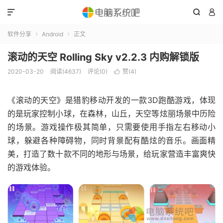



软件分享
Android
正文


滚动的天空 Rolling Sky v2.2.3 内购解锁版
2020-03-20
阅读(4637)
评论(0)
赞(
4
)

《滚动的天空》是猎豹移动开发的一款3D跑酷游戏，体现
的是玩家控制小球，在森林，山丘，天空等炫丽场景中历险
的场景。游戏操作极其简单，只需要使用手指左右移动小
球，躲避各种障碍物，同时背景配有酷炫的音乐。画面精
美，打造了数十款不同的地形与场景，给玩家营造丰富爽快
的游戏体验。