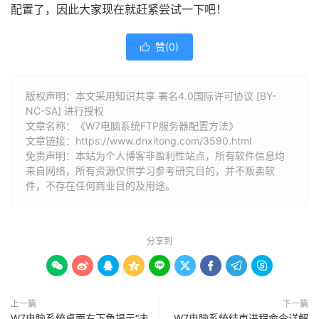
配置了，因此大家现在就赶紧尝试一下吧！
赞(
0
)

版权声明：本文采用知识共享 署名4.0国际许可协议 [BY-
NC-SA] 进行授权
文章名称：《W7电脑系统FTP服务器配置方法》
文章链接：
https://www.dnxitong.com/3590.html
免责声明：本站为个人博客非盈利性站点，所有软件信息均
来自网络，所有资源仅供学习参考研究目的，并不贩卖软
件，不存在任何商业目的及用途。
分享到









上一篇
下一篇
W7电脑系统桌面右下角提示“未
W7电脑系统结束进程命令详解