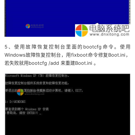
5、使用故障恢复控制台里面的bootcfg命令。使用
Windows故障恢复控制台，用fixboot命令修复Boot.ini，
若失败就用bootcfg /add 来重建Boot.ini 。