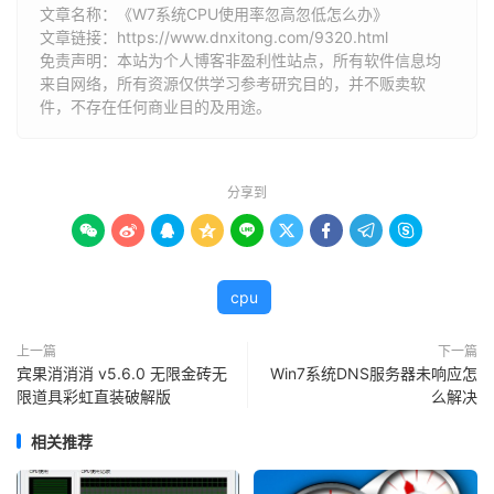
文章名称：《W7系统CPU使用率忽高忽低怎么办》
文章链接：
https://www.dnxitong.com/9320.html
免责声明：本站为个人博客非盈利性站点，所有软件信息均
来自网络，所有资源仅供学习参考研究目的，并不贩卖软
件，不存在任何商业目的及用途。
分享到









cpu
上一篇
下一篇
宾果消消消 v5.6.0 无限金砖无
Win7系统DNS服务器未响应怎
限道具彩虹直装破解版
么解决
相关推荐