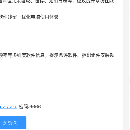
快速清理冗余垃圾、缓存、无用日志等，极致提升系统性能
软件残留，优化电脑使用体验
频率等多维度软件信息。提示恶评软件、捆绑组件安装动
0cztazzc
密码:6666
赞(
0
)
