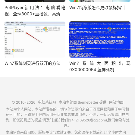
PotPlayer新用法：电脑看电
Win7纯净版怎么更改鼠标指针
视、全球8000+直播源、高清
Win7系统剑灵进行双开的方法
Win7系统大面积出现
0X000000F4 蓝屏死机
© 2010-2026
电脑系统吧
本站主题由
themebetter
提供
网站地图
本站为个人网站，本站所发布的一切软件资源均来自于互联网仅限用于学习和
研究目的；不得将上述内容用于商业或者非法用途，否则，一切后果请用户自
负，如侵犯到您的权益,请及时通知我们(3412169526@qq.com),我们会及时处
理。
本站信息来自网络，版权争议与本站无关，您必须在下载后的24个小时之内，