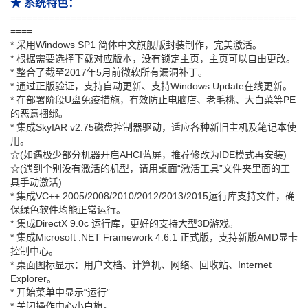
★ 系统特色：
====================================================
====
* 采用Windows SP1 简体中文旗舰版封装制作，完美激活。
* 根据需要选择下载对应版本，没有锁定主页，主页可以自由更改。
* 整合了截至2017年5月前微软所有漏洞补丁。
* 通过正版验证，支持自动更新、支持Windows Update在线更新。
* 在部署阶段U盘免疫措施，有效防止电脑店、老毛桃、大白菜等PE
的恶意捆绑。
* 集成SkyIAR v2.75磁盘控制器驱动，适应各种新旧主机及笔记本使
用。
☆(如遇极少部分机器开启AHCI蓝屏，推荐修改为IDE模式再安装)
☆(遇到个别没有激活的机型，请用桌面“激活工具”文件夹里面的工
具手动激活)
* 集成VC++ 2005/2008/2010/2012/2013/2015运行库支持文件，确
保绿色软件均能正常运行。
* 集成DirectX 9.0c 运行库，更好的支持大型3D游戏。
* 集成Microsoft .NET Framework 4.6.1 正式版，支持新版AMD显卡
控制中心。
* 桌面图标显示：用户文档、计算机、网络、回收站、Internet
Explorer。
* 开始菜单中显示“运行”
* 关闭操作中心小白旗。