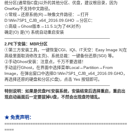
统分区(通常指C盘)以外的其他分区、优盘，建议根目录，因为
OneKey不支持中文路径。
☆常规→还原系统(R)→映像文件路径：→打开
D:\Win7SP1_CJB_x64_2016.09.GHO →分区C：
☆高级→Ghost版本→11.5.1(为了4K对齐)
确定(O) 是(Y) 系统自动重启安装
—————————————————————————–
2.PE下安装：MBR分区
①第三方安装工具，一键恢复CGI、IQI、IT天空：Easy Image X(在
高级里面取消修改主页)、系统总裁：一键备份还原(SGI) 等。
②手动Ghost安装：注意点，千万不要选错！
手动运行Ghost，在界面中选择菜单Local→Partition→From
Image，在弹出窗口中选择D:\Win7SP1_CJB_x64_2016.09.GHO，
再选择还原的硬盘和分区(C盘)，点击 Yes 按钮即可。
—————————————————————————–
特别说明：如果是优盘PE安装系统，安装结束后选择重启，重启出
现启动画面后一定要拔掉U盘，不然会出现盘符错乱。
★ 免责声明：
====================================================
====