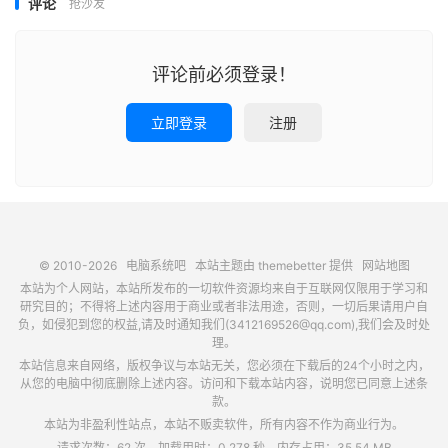
评论
抢沙发
评论前必须登录！
立即登录
注册
© 2010-2026
电脑系统吧
本站主题由
themebetter
提供
网站地图
本站为个人网站，本站所发布的一切软件资源均来自于互联网仅限用于学习和
研究目的；不得将上述内容用于商业或者非法用途，否则，一切后果请用户自
负，如侵犯到您的权益,请及时通知我们(3412169526@qq.com),我们会及时处
理。
本站信息来自网络，版权争议与本站无关，您必须在下载后的24个小时之内，
从您的电脑中彻底删除上述内容。访问和下载本站内容，说明您已同意上述条
款。
本站为非盈利性站点，本站不贩卖软件，所有内容不作为商业行为。
请求次数：62 次，加载用时：0.278 秒，内存占用：35.54 MB