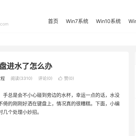
首页
Win7系统
Win10系统
Wi
com
盘进水了怎么办
教程
阅读(3310)
评论(0)
赞(
0
)

，手总是会不小心碰到旁边的水杯，幸运一点的话，水没
不倚的刚刚好洒在键盘上，情况真的很糟糕。下面，小编
时几个处理小妙招。