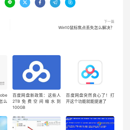





下一篇
Win10鼠标焦点丢失怎么解决？
be
百度网盘新政策：这些人
百度网盘突然良心了！打
蔽怎么
2TB免费空间缩水到
开这个功能就能提速了
100GB