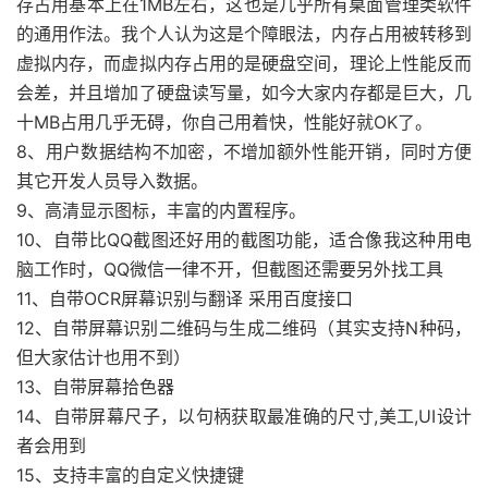
存占用基本上在1MB左右，这也是几乎所有桌面管理类软件
的通用作法。我个人认为这是个障眼法，内存占用被转移到
虚拟内存，而虚拟内存占用的是硬盘空间，理论上性能反而
会差，并且增加了硬盘读写量，如今大家内存都是巨大，几
十MB占用几乎无碍，你自己用着快，性能好就OK了。
8、用户数据结构不加密，不增加额外性能开销，同时方便
其它开发人员导入数据。
9、高清显示图标，丰富的内置程序。
10、自带比QQ截图还好用的截图功能，适合像我这种用电
脑工作时，QQ微信一律不开，但截图还需要另外找工具
11、自带OCR屏幕识别与翻译 采用百度接口
12、自带屏幕识别二维码与生成二维码（其实支持N种码，
但大家估计也用不到）
13、自带屏幕拾色器
14、自带屏幕尺子，以句柄获取最准确的尺寸,美工,UI设计
者会用到
15、支持丰富的自定义快捷键