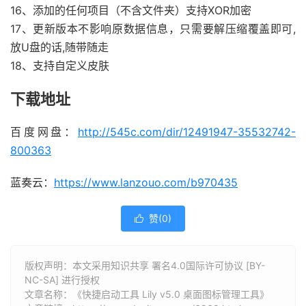
16、添加的任何项目（不含文件夹）支持XOR加密
17、更新版本不影响原数据信息，只需要解压缩覆盖即可,
放U盘的话,随带随走
18、支持自定义皮肤
下载地址
百度网盘：
http://545c.com/dir/12491947-35532742-
800363
蓝奏云：
https://www.lanzouo.com/b970435
赞(
0
)

版权声明：本文采用知识共享 署名4.0国际许可协议 [BY-
NC-SA] 进行授权
文章名称：《快捷启动工具 Lily v5.0 桌面图标管理工具》