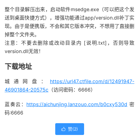
整个目录解压出来，启动软件msedge.exe（可以把这个发
送到桌面快捷方式），增强功能通过app/version.dll补丁实
现。由于是便携版，不会和其它版本冲突，不想用了直接删
掉整个文件夹。
注意：不要去删除或改动目录内 [说明.txt]，否则导致
version.dll无效！
下载地址
城通网盘：
https://url47.ctfile.com/d/12491947-
46901864-20575c
（访问密码：6666）
蓝奏云：
https://aichunjing.lanzouo.com/b0cxy530d
密
码:6666
赞(
2
)
