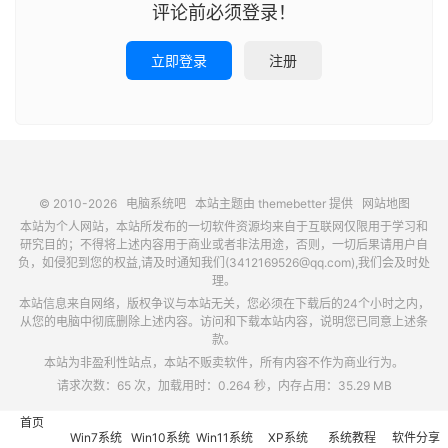
评论前必须登录！
立即登录
注册
© 2010-2026
电脑系统吧
本站主题由
themebetter
提供
网站地图
本站为个人网站，本站所发布的一切软件资源均来自于互联网仅限用于学习和
研究目的；不得将上述内容用于商业或者非法用途，否则，一切后果请用户自
负，如侵犯到您的权益,请及时通知我们(3412169526@qq.com),我们会及时处
理。
本站信息来自网络，版权争议与本站无关，您必须在下载后的24个小时之内，
从您的电脑中彻底删除上述内容。访问和下载本站内容，说明您已同意上述条
款。
本站为非盈利性站点，本站不贩卖软件，所有内容不作为商业行为。
请求次数：65 次，加载用时：0.264 秒，内存占用：35.29 MB
首页
Win7系统
Win10系统
Win11系统
XP系统
系统教程
软件分享