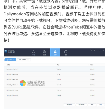
软件中，实现一键下载视频内容。外部探测下载，开启外部
探测功能后，当在外部浏览器播放腾讯、哔哩哔哩、
Dailymotion等网站的加密视频时，视频下载王会探测到视
频文件并自动开始下载视频。下载播放列表，您只需将播放
列表的URL贴进软件，它就会帮您将YouTube频道中的播放
列表进行单选、多选甚至全选操作，让您的下载变得更加快
捷！