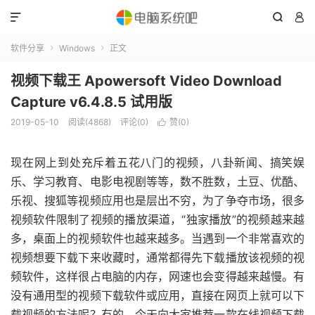



软件分享
Windows
正文


视频下载王 Apowersoft Video Download
Capture v6.4.8.5 试用版
2019-05-10
阅读(4868)
评论(0)
赞(
0
)

现在网上到处充斥着五花八门的视频，八卦新闻、搞笑娱
乐、学习教育、电影电视剧等等，数不胜数，土豆、优酷、
乐视、搜狐等视频应用也是层出不穷，为了争夺市场，很多
视频软件限制了视频的播放渠道，“独家播放”的视频越来越
多，桌面上的视频软件也越来越多。当遇到一个非常喜欢的
视频想要下载下来收藏时，通常都得先下载播放该视频的视
频软件，这样很占电脑的内存，网速也会变得越来越慢。有
没有通用型的视频下载软件或应用，直接在网页上就可以下
载视频的方法呢？有的，今天向大家推荐一款在线视频下载