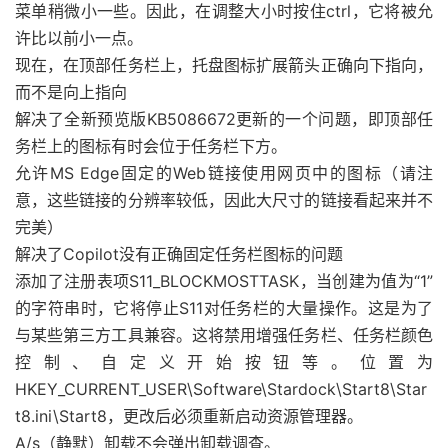
菜单稍微小一些。因此，在调整大小时按住ctrl，它将被允
许比以前小一点。
现在，在顶部任务栏上，托盘图标扩展箭头正确向下指向，
而不是向上指向
解决了全新预览版KB5086672更新的一个问题，即顶部任
务栏上的图标有时会位于任务栏下方。
允许MS Edge固定的Web链接使用网页中的图标（请注
意，这些链接的分辨率较低，因此大尺寸的链接看起来并不
完美）
解决了Copilot没有正确固定任务栏图标的问题
添加了注册表项S11_BLOCKMOSTTASK，当创建为值为“1”
的字符串时，它将停止S11对任务栏的大量操作。这是为了
与某些第三方工具兼容。这将禁用增强任务栏、任务栏颜色
控制、自定义开始按钮等。位置为
HKEY_CURRENT_USER\Software\Stardock\Start8\Star
t8.ini\Start8，更改后必须重新启动资源管理器。
A/s（静默）卸载不会弹出卸载调查。