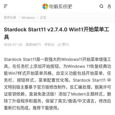



软件分享
Windows
正文


Stardock Start11 v2.7.4.0 Win11开始菜单工
具
2026-07-30
阅读(8877)
评论(2)
赞(
1
)

Stardock Start11是一款强大的Windows11开始菜单增强工
具，在任务栏上添加开始按钮，为Windows 11恢复经典功
能Win7样式开始菜单风格，自定义功能包括开始菜单、任
务栏、按钮样式，菜单配置优化等。Stardock Start11 中
文特别版主要基于官方版修改制作，反汇编处理，脱离许可
证密钥依赖，直装免激活版！添加了Modern主题样式，删
除了升级程序和服务，保留了英文/俄语/中文语言，修改后
重新打包而成，推荐下载使用。