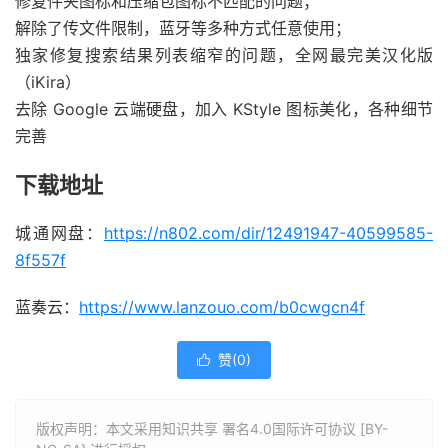
修复件夹图标和压缩包图标不匹配的问题；
解除了传文件限制，蓝牙等多种方式任意使用；
独家修复搜索结果列表缩窄的问题，全网最完美汉化版
（iKira）
去除 Google 云端硬盘，加入 KStyle 图标美化，各种细节
完善
下载地址
城通网盘：
https://n802.com/dir/12491947-40599585-
8f557f
蓝奏云：
https://www.lanzouo.com/b0cwgcn4f
赞(
0
)

版权声明：本文采用知识共享 署名4.0国际许可协议 [BY-