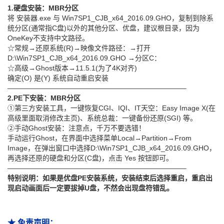
1.硬盘安装：MBR分区
将 安装器.exe 与 Win7SP1_CJB_x64_2016.09.GHO，复制到除系
统分区(通常指C盘)以外的其他分区、优盘，建议根目录，因为
OneKey不支持中文路径。
☆常规→还原系统(R)→映像文件路径：→打开
D:\Win7SP1_CJB_x64_2016.09.GHO →分区C：
☆高级→Ghost版本→11.5.1(为了4K对齐)
确定(O) 是(Y) 系统自动重启安装
—————————————————————————–
2.PE下安装：MBR分区
①第三方安装工具，一键恢复CGI、IQI、IT天空：Easy Image X(在
高级里面取消修改主页)、系统总裁：一键备份还原(SGI) 等。
②手动Ghost安装：注意点，千万不要选错！
手动运行Ghost，在界面中选择菜单Local→Partition→From
Image，在弹出窗口中选择D:\Win7SP1_CJB_x64_2016.09.GHO，
再选择还原的硬盘和分区(C盘)，点击 Yes 按钮即可。
—————————————————————————–
特别说明：如果是优盘PE安装系统，安装结束后选择重启，重启出
现启动画面后一定要拔掉U盘，不然会出现盘符错乱。
★ 免责声明：