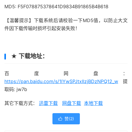
MD5: F5F078875378641D9834B91865B4B618
【温馨提示】下载系统后请校验一下MD5值，以防止大文
件因下载传输时损坏引起安装失败！
★ 下载地址：
百度网盘：
https://pan.baidu.com/s/1lYwSPJtxIlzjBDzNPQ12_w
提
取码: jw7b
其它下载方式：
迅雷下载
网盘下载
本地下载
赞(
2
)
