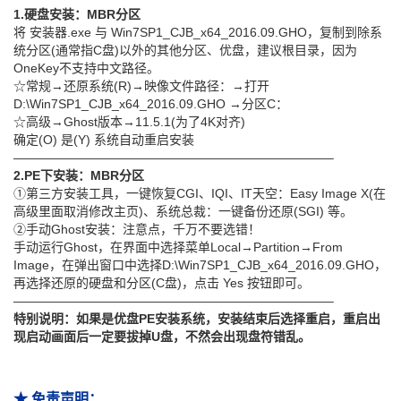
1.硬盘安装：MBR分区
将 安装器.exe 与 Win7SP1_CJB_x64_2016.09.GHO，复制到除系
统分区(通常指C盘)以外的其他分区、优盘，建议根目录，因为
OneKey不支持中文路径。
☆常规→还原系统(R)→映像文件路径：→打开
D:\Win7SP1_CJB_x64_2016.09.GHO →分区C：
☆高级→Ghost版本→11.5.1(为了4K对齐)
确定(O) 是(Y) 系统自动重启安装
—————————————————————————–
2.PE下安装：MBR分区
①第三方安装工具，一键恢复CGI、IQI、IT天空：Easy Image X(在
高级里面取消修改主页)、系统总裁：一键备份还原(SGI) 等。
②手动Ghost安装：注意点，千万不要选错！
手动运行Ghost，在界面中选择菜单Local→Partition→From
Image，在弹出窗口中选择D:\Win7SP1_CJB_x64_2016.09.GHO，
再选择还原的硬盘和分区(C盘)，点击 Yes 按钮即可。
—————————————————————————–
特别说明：如果是优盘PE安装系统，安装结束后选择重启，重启出
现启动画面后一定要拔掉U盘，不然会出现盘符错乱。
★ 免责声明：