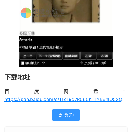
下载地址
百度网盘：
https://pan.baidu.com/s/1Tc19d7k060KT1Yk6nlO5SQ
赞(
0
)
