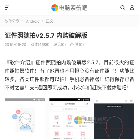



软件分享
Android
正文


证件照随拍v2.5.7 内购破解版
2019-06-20
阅读(4686)
评论(0)
赞(
0
)

『软件介绍』证件照随拍内购破解版2.5.7，目前很火的证
件照拍摄软件！有了他再也不用担心没有证件照了！功能比
较多，各类证件照都可以拍！手机必备神器！记得保存已备
不时之需！支F返回即可成功，小伙伴们赶快下载体验吧！